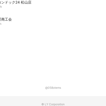
ンドック24 松山店
ds
町商工会
ds
@058otems
© LY Corporation