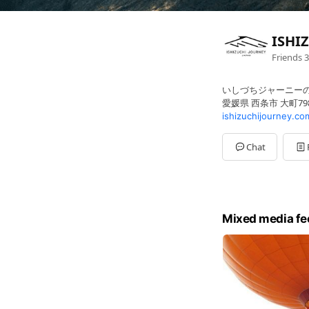
ISHI
Friends
3
いしづちジャーニー
愛媛県 西条市 大町798
ishizuchijourney.co
Chat
Mixed media fe