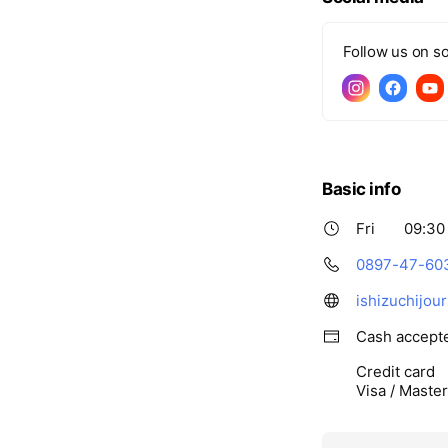
Follow us on so
Basic info
Fri
09:30 
0897-47-60
ishizuchijou
Cash accept
Credit card
Visa / Maste