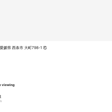
0 愛媛県 西条市 大町798-1
e viewing
ま
ds