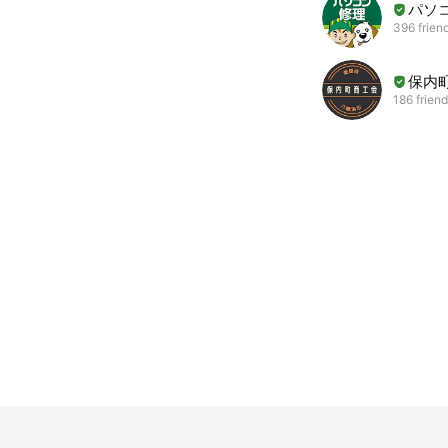
パソコ
396 frien
保内
186 frien