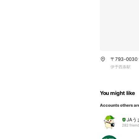
〒793-003
伊予西条駅
You might like
Accounts others ar
JAう
282 frien