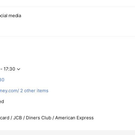
cial media
- 17:30
30
rney.com/
2 other items
ed
rcard / JCB / Diners Club / American Express