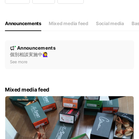
Wed
10:00 - 18:00
Thu
10:00 - 18:00
Fri
10:00 - 18:00
Sat
10:00 - 18:00
Announcements
Mixed media feed
Social media
Bas
↑営業時間や出店情報はLINEでご確認下さい
N
Announcements
New
o
個別相談実施中🙋‍♀️
t
See more
i
c
e
Mixed media feed