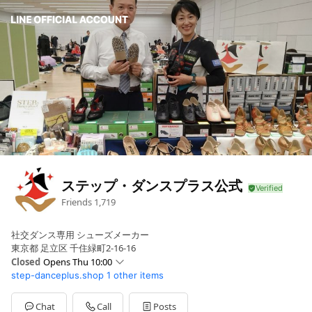
ステップ・ダンスプラス公式
Friends
1,719
社交ダンス専用 シューズメーカー
東京都 足立区 千住緑町2-16-16
Closed
Opens Thu 10:00
step-danceplus.shop
1 other items
Sun
Closed
Mon
10:00 - 18:00
Tue
10:00 - 18:00
Chat
Call
Posts