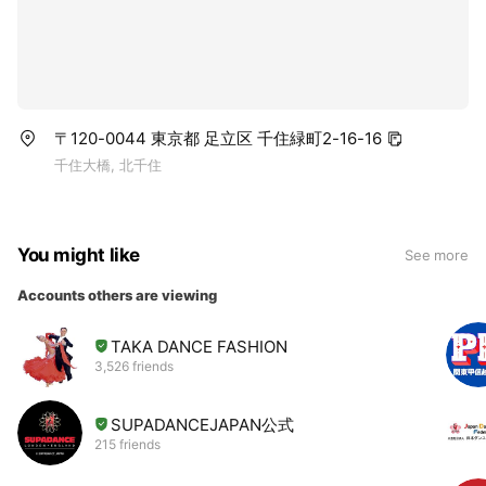
〒120-0044 東京都 足立区 千住緑町2-16-16
千住大橋, 北千住
You might like
See more
Accounts others are viewing
TAKA DANCE FASHION
3,526 friends
SUPADANCEJAPAN公式
215 friends