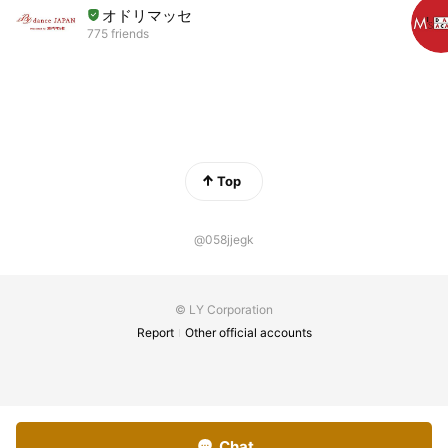
オドリマッセ
775 friends
Top
@058jjegk
© LY Corporation
Report
Other official accounts
Chat