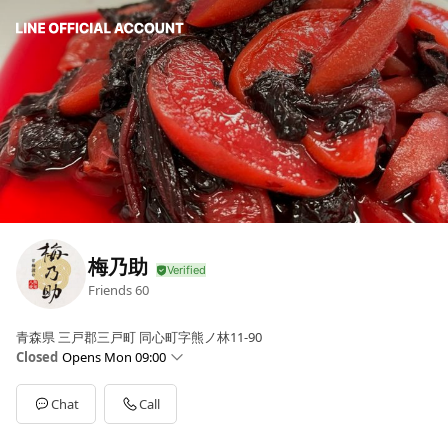
梅乃助
Friends
60
青森県 三戸郡三戸町 同心町字熊ノ林11-90
Closed
Opens Mon 09:00
Sun
Closed
Mon
09:00 - 17:00
Chat
Call
Tue
09:00 - 17:00
Wed
09:00 - 17:00