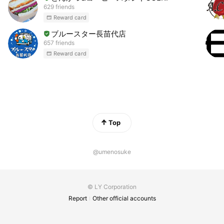
629 friends
Reward card
ブルースター長苗代店
657 friends
Reward card
Top
@umenosuke
© LY Corporation
Report
Other official accounts