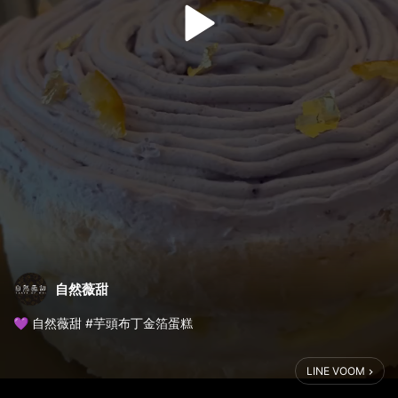
自然薇甜
💜 自然薇甜 #芋頭布丁金箔蛋糕
轉圈、漫步、沉浸在這一抹淡雅的薰衣草紫中 🌸
LINE VOOM
擺脫傳統芋頭蛋糕的沉悶，我們用紫薯的天然呈色，調配出如法國