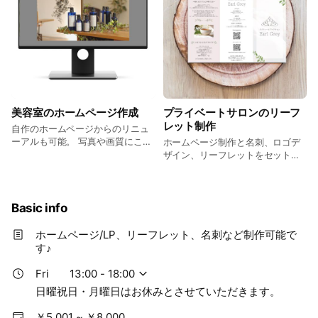
ン、アーユルヴェーダサロン、ア
ロマサロン、コーチング、輸入関
係法人など
美容室のホームページ作成
プライベートサロンのリーフ
レット制作
自作のホームページからのリニュ
ーアルも可能。 写真や画質にこだ
ホームページ制作と名刺、ロゴデ
わりたい美容室専用の特別プラン
ザイン、リーフレットをセットで
もご用意しています。
ご依頼いただきました。
Basic info
ホームページ/LP、リーフレット、名刺など制作可能で
す♪
Fri
13:00 - 18:00
日曜祝日・月曜日はお休みとさせていただきます。
￥5,001 ~ ￥8,000