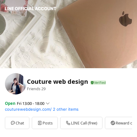
Couture web design
Friends
29
Open
Fri 13:00 - 18:00
couturewebdesign.com/
2 other items
Sun
Closed
Mon
Closed
Tue
13:00 - 18:00
Chat
Posts
LINE Call (free)
Reward car
Wed
13:00 - 18:00
Thu
13:00 - 18:00