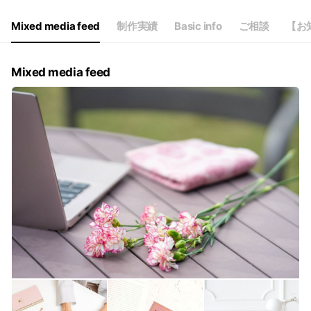
Fri
13:00 - 18:00
Sat
13:00 - 18:00
Mixed media feed
制作実績
Basic info
ご相談
【お
日曜祝日・月曜日はお休みとさせていただきます。
Mixed media feed