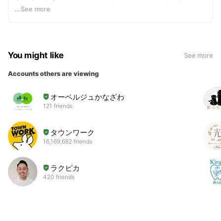
お客様のご対応は引き続き可能です。
...
See more
You might like
See more
Accounts others are viewing
オーベルジュかなざわ
121 friends
タウンワーク
16,169,682 friends
ラクピカ
420 friends