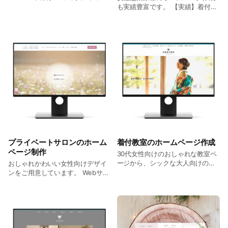
ラル系、お洒落なデザインが得
も実績豊富です。 【実績】着付け
意。 診療時間表やお問合せペー
教室、パーソナルカラー診断、コ
ジ、地図の埋め込みも可能。 新規
ンサルティング、美容関連の講師
開業に向けたお急ぎプランもご用
業など
意しております。 【実績】歯科ク
リニック、小児科クリニック、鍼
灸院、カウンセリングルーム
プライベートサロンのホーム
着付教室のホームページ作成
ページ制作
30代女性向けのおしゃれな教室ペ
ージから、シックな大人向けのデ
おしゃれかわいい女性向けデザイ
ザインなど、ターゲットを明確に
ンをご用意しています。 Webサイ
したページ作成を行います。
トだけでなく、バナーやリッチメ
ニュー作成も承ります。
WordPress複数取扱あり。オンラ
イン予約サイトの導入も可能で
す。 【実績】プライベートサロ
ン、よもぎ蒸しサロン、小顔サロ