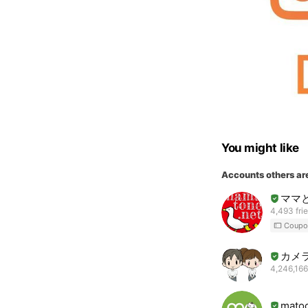
You might like
Accounts others ar
ママ
4,493 fri
Coupo
カメ
4,246,166
mat