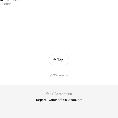
 friends
Top
@054ebajw
© LY Corporation
Report
Other official accounts