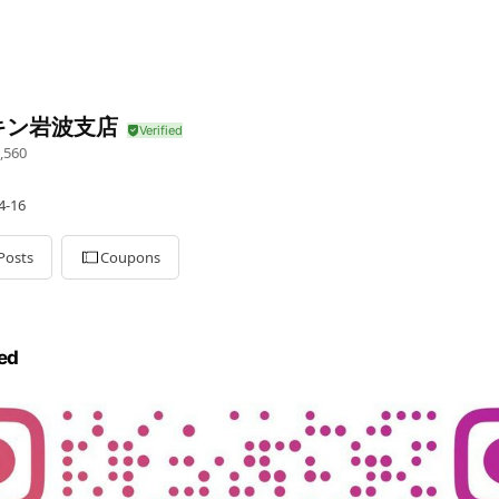
キン岩波支店
,560
-16
Posts
Coupons
ed