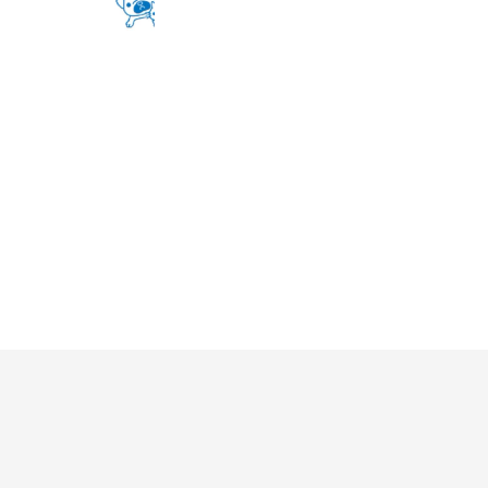
2,159 friends
Coupons
Reward card