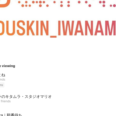
e viewing
とね
ends
ns
ラのキタムラ・スタジオマリオ
 friends
oca｜順番待ち