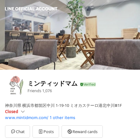
ミンティッドマム
Friends
1,076
神奈川県 横浜市都筑区中川 1-19-10 ミオカステーロ港北中川Ⅲ1F
Closed
www.mintidmom.com/
1 other items
Sun
Closed
Mon
09:00 - 16:30
Tue
09:00 - 16:30
Chat
Posts
Reward cards
Wed
09:00 - 16:30