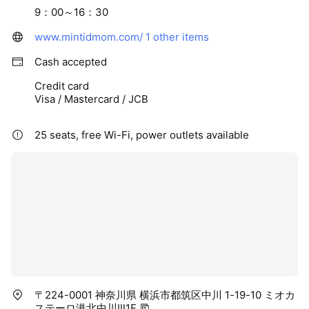
9：00～16：30
www.mintidmom.com/
1 other items
Cash accepted
Credit card
Visa / Mastercard / JCB
25 seats, free Wi-Fi, power outlets available
〒224-0001 神奈川県 横浜市都筑区中川 1-19-10 ミオカ
ステーロ港北中川Ⅲ1F