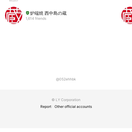
炉端焼 西中島の蔵
1,614 friends
@052ehhbk
© LY Corporation
Report
Other official accounts