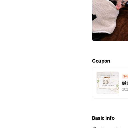
Coupon
1-
鍼
202
Basic info