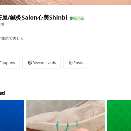
屋/鍼灸Salon心美Shinbi
79
が健康で美しく
Coupons
Reward cards
Posts
ed