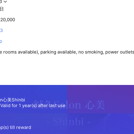
d
日
20,000
23
p
te rooms available), parking available, no smoking, power outlets