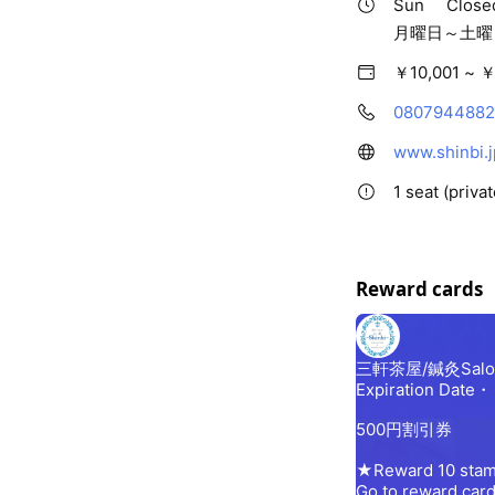
Sun
Close
月曜日～土曜
￥10,001 ~ ￥
080794488
www.shinbi.j
1 seat (priva
Reward cards