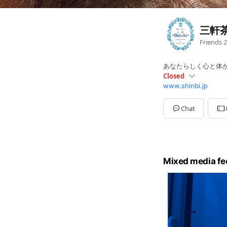
三軒茶
Friends
2
あなたらしく心と体
Closed
www.shinbi.jp
Sun
Closed
Mon
10:00 - 18:00
Tue
10:00 - 18:00
Chat
Wed
Closed
Thu
10:00 - 18:00
Fri
10:00 - 18:00
Sat
10:00 - 18:00
月曜日～土曜日
Mixed media fe