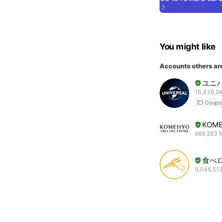
You might like
Accounts others ar
ユニ
15,438,94
Coupo
KOME
669,263 f
食べ
9,046,512