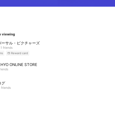
e viewing
バーサル・ピクチャーズ
1 friends
ns
Reward card
HYO ONLINE STORE
riends
ログ
 friends