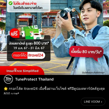
TuneProtect Thailand
🌟 กรอกโค้ด itravel24 เมื่อซื้อผ่านเว็บไซต์ ฟรีอีคูปองสตาร์บัคส์สูงสุด
800 บาท*
📅 19 ม.ค. 67 - 31 มี.ค. 67
LINE VOOM
👉 ซื้อประกันเดินทางต่างประเทศ: https://shorturl.at/uHJUX