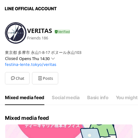
VERITAS
Friends
186
東京都 多摩市 永山1-8-17 ボヌール永山103
Closed
Opens Thu 14:30
festina-lente.tokyo/veritas
Sun
12:30 - 17:30
Mon
14:30 - 19:30
Tue
14:30 - 19:30
Chat
Posts
Wed
14:30 - 19:30
Thu
14:30 - 19:30
Fri
14:30 - 19:30
Mixed media feed
Social media
Basic info
You might 
Sat
12:30 - 17:30
祝日営業時間：12:30〜17:30
Mixed media feed