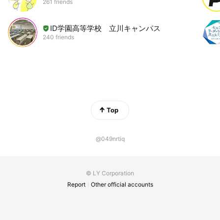
261 friends
ID学園高等学校 立川キャンパス
240 friends
Top
@049nrtiq
© LY Corporation
Report
Other official accounts