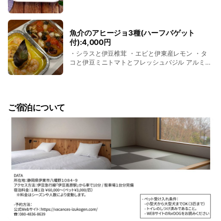
マト 1袋 * 季節の野菜 1袋 * オリーブオイル *
にんにく * 白ワイン * ローリエ * 唐辛子 * パセ
リ ※予約後のオプション追加の場合は、 こちら
のLINEにて、 宿泊代表者名: 宿泊日: (連泊の方
魚介のアヒージョ3種(ハーフバゲット
は、オプションご利用日) オプション内容: 数量:
付):4,000円
を記載の上、メッセージをお願いいたします。
・シラスと伊豆椎茸 ・エビと伊東産レモン ・タ
コと伊豆ミニトマトとフレッシュバジル アルミの
容器ごとトースターまたはBBQグリルで温めてお
召し上がりください ※予約後のオプション追加の
場合は、 こちらのLINEにて、 宿泊代表者名: 宿
泊日: (連泊の方は、オプションご利用日) オプシ
ご宿泊について
ョン内容: 数量: を記載の上、メッセージをお願い
いたします。