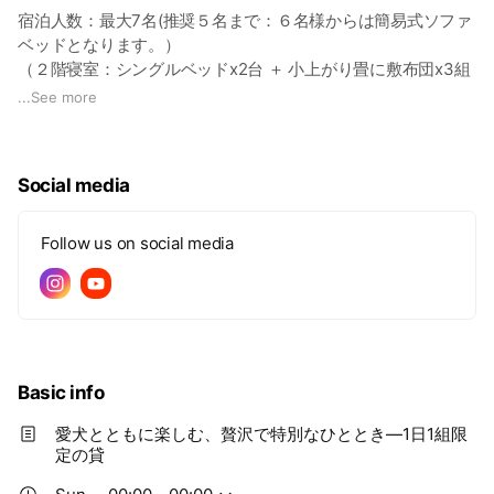
宿泊人数：最大7名(推奨５名まで：６名様からは簡易式ソファ
ベッドとなります。）
（２階寝室：シングルベッドx2台 ＋ 小上がり畳に敷布団x3組
/１階リビング：ソファベッドx1台+セミシングルサイズソファ
...
See more
ベッドx1台）
わんちゃん：最大３頭
（3,000円/頭）
Social media
※４頭目からは一度お問い合わせの上ご相談ください
※わんちゃん以外のペットも一度問い合わせよりご相談くださ
い。
Follow us on social media
Basic info
愛犬とともに楽しむ、贅沢で特別なひととき―1日1組限
定の貸