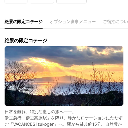
Wed
00:00 - 00:00
Thu
00:00 - 00:00
Fri
00:00 - 00:00
Sat
00:00 - 00:00
絶景の限定コテージ
オプション食事メニュー
ご宿泊につい
絶景の限定コテージ
日常を離れ、特別な癒しの旅へ――。
伊豆急行「伊豆高原駅」を降り、静かなロケーションにたたず
む『VACANCES.izukogen』へ。駅から徒歩約15分、自然豊か