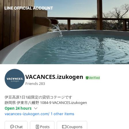
VACANCES.izukogen
Friends
283
伊豆高原1日1組限定の貸切コテージです
静岡県 伊東市八幡野 1084-9 VACANCES.izukogen
Open 24 hours
vacances-izukogen.com/
1 other items
Sun
00:00 - 00:00
Mon
00:00 - 00:00
Tue
00:00 - 00:00
Chat
Posts
Coupons