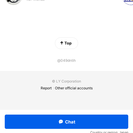
Top
@049dntih
© LY Corporation
Report
Other official accounts
Chat
Country or region:
Japan