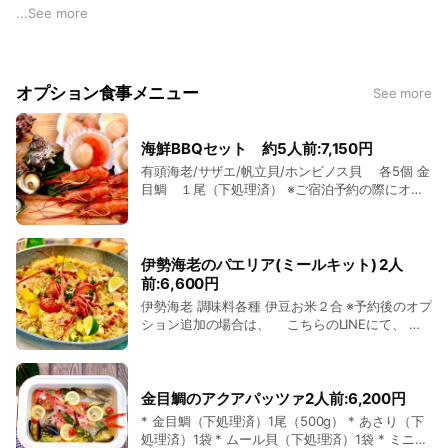
な道のりを進むと、1日1組限定の貸切プライベートコテージが
...
See more
待っています。チェックインは非対面式だから、安心してゆっ
たりとした時間を過ごせます。
玄関を開けた瞬間広がる絶景が、訪れた人の心を一気に解き放
オプション食事メニュー
See more
ちます。広々としたリビングとダイニング、家具やインテリア
はシンプルながら洗練された空間。設備の整ったキッチンで料
理を楽しみ、デッキではBBQも満喫できます。大切な人や愛犬
海鮮BBQセット 約5人前:7,150円
と過ごす何気ないひとときが、ここでは特別な思い出になりま
有頭海老/サザエ/帆立貝/ホンビノス貝 各5個 金
す。
目鯛 １尾（下処理済） ※ご宿泊予約の際にオプ
絶景を独り占めできる温泉露天風呂は、昼は伊豆高原の緑豊か
ションでお選びください。 ※予約後のオプション
追加の場合は、 こちらのLINEにて、 宿泊代表
な景色、夜は満天の星空とともに。静かな自然と非日常感に包
者名: 宿泊日: (連泊の方は、オプションご利用日)
まれながら、心と体を癒す贅沢な時間を。夜にはプロジェクタ
オプション内容: 数量: を記載の上、メッセージを
伊勢海老のパエリア(ミールキット) 2人
ーで映画を鑑賞し、2階の寝室では静けさの中で深い眠りへ
お願いいたします。
前:6,600円
――翌朝はさわやかな自然に包まれた目覚めが待っています。
伊勢海老 調味料各種 伊豆お米２合 ※予約後のオプ
ここには、贅沢で静かな癒しがあります。愛犬とともに、大切
ション追加の場合は、 こちらのLINEにて、 宿
な人と心安らぐ旅の時間をお楽しみください。
泊代表者名: 宿泊日: (連泊の方は、オプションご
利用日) オプション内容: 数量: を記載の上、メッ
セージをお願いいたします。
金目鯛のアクアパッツァ2人前:6,200円
* 金目鯛（下処理済）1尾（500g） * あさり（下
処理済）1袋 * ムール貝（下処理済）1袋 * ミニト