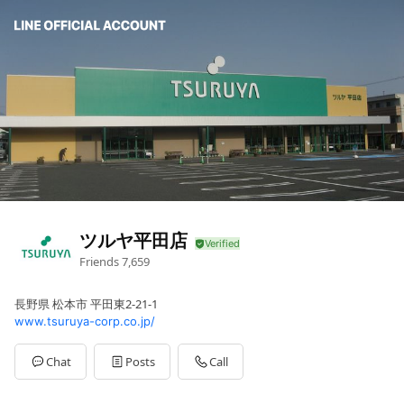
ツルヤ平田店
Friends
7,659
長野県 松本市 平田東2-21-1
www.tsuruya-corp.co.jp/
Chat
Posts
Call