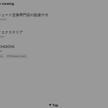
e viewing
キュート交換専門店の急湯デポ
iends
イエクステリア
ends
CHIGOYA
ds
ns
Reward card
Top