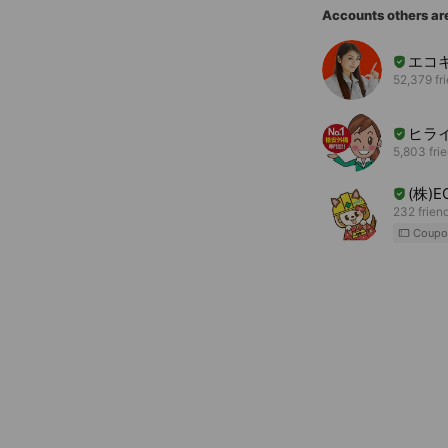
Accounts others ar
エコ
52,379 fr
ヒラ
5,803 fri
(株)E
232 frien
Coupo