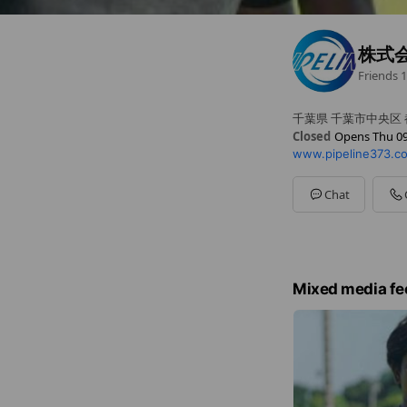
株式
Friends
1
千葉県 千葉市中央区 都町
Closed
Opens Thu 09
www.pipeline373.c
Sun
Closed
Mon
09:00 - 18:00
Tue
09:00 - 18:00
Chat
Wed
09:00 - 18:00
Thu
09:00 - 18:00
Fri
09:00 - 18:00
Sat
09:00 - 18:00
Mixed media fe