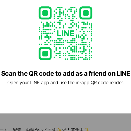
Scan the QR code to add as a friend on LINE
cial media
Open your LINE app and use the in-app QR code reader.
ーム、配管、内装やってます✨求人募集中✨