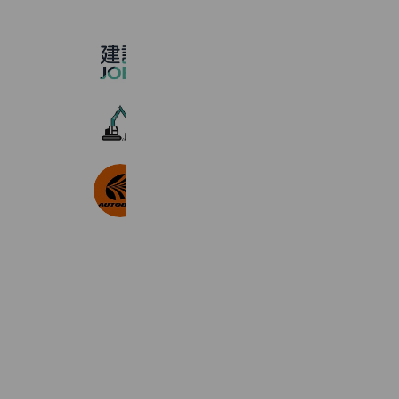
建設JOBs
6,419 friends
解体工事のクオリティーオブライフ
331 friends
オートバックス 富津店
589 friends
Coupons
Reward card