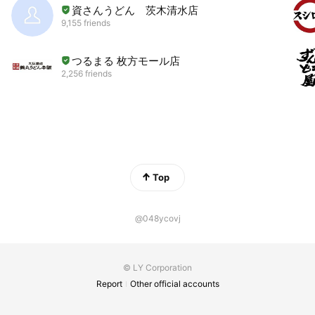
資さんうどん 茨木清水店
9,155 friends
つるまる 枚方モール店
2,256 friends
Top
@048ycovj
© LY Corporation
Report
Other official accounts