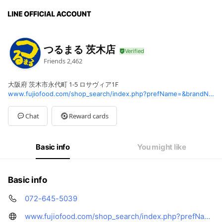
つるまる 茨木店
Friends
2,462
大阪府 茨木市永代町 1-5 ロサヴィア1F
www.fujiofood.com/shop_search/index.php?prefName=&brandName=%E3%81%A4%E3%82%8B%E3%81%BE%E3%82%8B
Chat
Reward cards
Basic info
You might like
Basic info
072-645-5039
www.fujiofood.com/shop_search/index.php?prefName=&brandName=%E3%81%A4%E3%82%8B%E3%81%BE%E3%82%8B