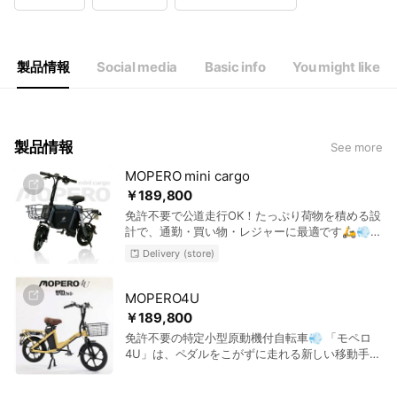
Wed
10:00 - 13:00,14:00 - 17:00
Thu
10:00 - 13:00,14:00 - 17:00
Fri
10:00 - 13:00,14:00 - 17:00
Sat
Closed
製品情報
Social media
Basic info
You might like
製品情報
See more
MOPERO mini cargo
￥189,800
免許不要で公道走行OK！たっぷり荷物を積める設
計で、通勤・買い物・レジャーに最適です🛵💨
✅ 3つの積載スペース ✅ 航続距離：最大約
Delivery (store)
50km ✅ 500Wのパワフルモーター搭載 ✅ コン
パクトで車にも積める ✅ 最大荷重150kgだから
体格の大きい人も安心
MOPERO4U
￥189,800
免許不要の特定小型原動機付自転車💨 「モペロ
4U」は、ペダルをこがずに走れる新しい移動手段
です🛵 通勤・買い物にピッタリの一台✨ ✅ マ
マモード/パパモードで速度を選べる ✅ 坂道に強