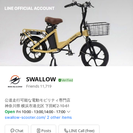
SWALLOW
Friends
11,719
公道走行可能な電動モビリティ専門店
神奈川県 横浜市港北区 下田町2-10-61
Open
Fri 10:00 - 13:00,14:00 - 17:00
swallow-scooter.com/
2 other items
Sun
Closed
Mon
10:00 - 13:00,14:00 - 17:00
Tue
10:00 - 13:00,14:00 - 17:00
Chat
Posts
LINE Call (free)