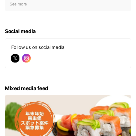
t
See more
i
c
e
Social media
Follow us on social media
Mixed media feed