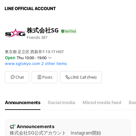
株式会社SG
Friends
387
東京都 足立区 西新井7-13-17 H07
Open
Thu 10:00 - 19:00
www.sgtokyo.com
2 other items
Sun
Closed
Mon
10:00 - 19:00
Tue
10:00 - 19:00
Chat
Posts
LINE Call (free)
Wed
10:00 - 19:00
Thu
10:00 - 19:00
Fri
10:00 - 19:00
Sat
Closed
Announcements
Social media
Mixed media feed
Bas
【電話営業時間】平日9:00-19:00、休業日：土日祝日
N
Announcements
New
o
株式会社SG公式アカウント Instagram開始