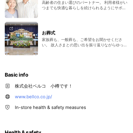
高齢者の住まい選びのパートナー。 利用者様がい
つまでも快適な暮らしを続けられるようにサポー
トいたします。 施設探しから見学、入居、入居後
のフォローまで、ご一緒いたします。
お葬式
家族葬も、一般葬も、ご希望をお聞かせくださ
い。 故人さまとの思い出を振り返りながらゆっく
りお過ごしいただけるよう、お手伝いいたしま
す。
Basic info
株式会社ベルコ 小樽です！
www.bellco.co.jp/
In-store health & safety measures
Health & safety