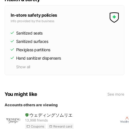
In-store safety policies
Info provided by the business
Sanitized seats
Sanitized surfaces
Plexiglass partitions
Hand sanitizer dispensers
Show all
You might like
See more
Accounts others are viewing
ウェディングソムリエ
13,998 friends
Coupons
Reward card