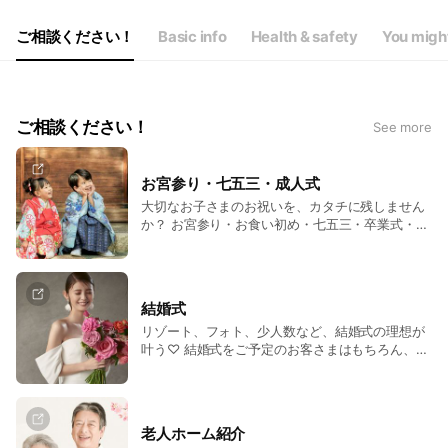
ご相談ください！
Basic info
Health & safety
You might
ご相談ください！
See more
お宮参り・七五三・成人式
大切なお子さまのお祝いを、カタチに残しません
か？ お宮参り・お食い初め・七五三・卒業式・成
人式など、お祝いの日をお手伝いします。 素敵な
衣装を身に纏ったお子さまの撮影もお任せくださ
い！
結婚式
リゾート、フォト、少人数など、結婚式の理想が
叶う♡ 結婚式をご予定のお客さまはもちろん、ま
だ決まっていないお客さまも、式場見学、イベン
トのご案内など、なんでもお気軽にご相談くださ
い！ 週末にはブライダルフェアも開催中です♪
老人ホーム紹介