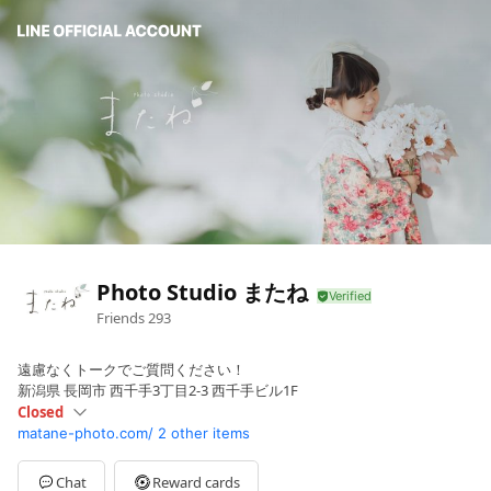
Photo Studio またね
Friends
293
遠慮なくトークでご質問ください！
新潟県 長岡市 西千手3丁目2-3 西千手ビル1F
Closed
matane-photo.com/
2 other items
Sun
Closed
Mon
09:00 - 17:30
Tue
09:00 - 17:30
Chat
Reward cards