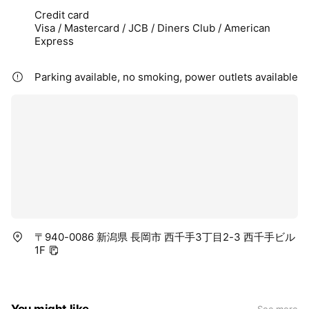
Credit card
Visa / Mastercard / JCB / Diners Club / American
Express
Parking available, no smoking, power outlets available
〒940-0086 新潟県 長岡市 西千手3丁目2-3 西千手ビル
1F
You might like
See more