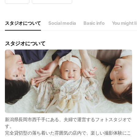
Wed
Closed
Thu
09:00 - 17:30
Fri
09:00 - 17:30
Sat
09:00 - 17:30
スタジオについて
Social media
Basic info
You might l
日曜日は不定期で営業しております。お問い合わせください。
スタジオについて
新潟県長岡市西千手にある、夫婦で運営するフォトスタジオで
す。
完全貸切型の落ち着いた雰囲気の店内で、楽しい撮影体験にこ