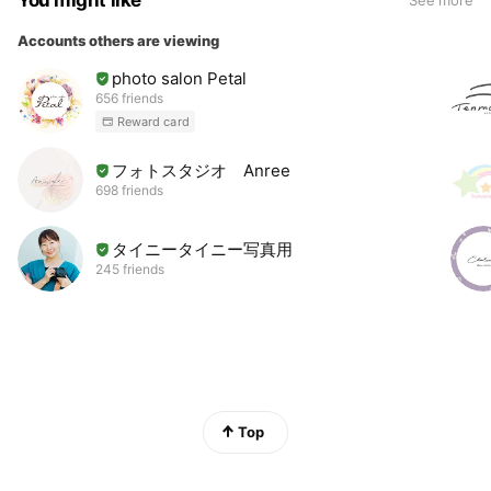
Accounts others are viewing
photo salon Petal
656 friends
Reward card
フォトスタジオ Anree
698 friends
タイニータイニー写真用
245 friends
Top