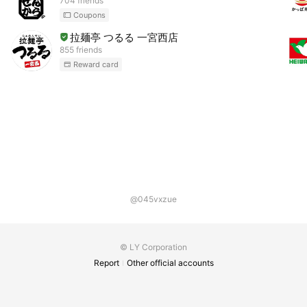
704 friends
Coupons
拉麺亭 つるる 一宮西店
855 friends
Reward card
@045vxzue
© LY Corporation
Report
Other official accounts