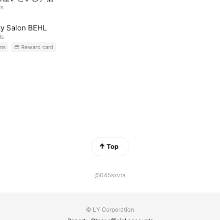
ds
y Salon BEHL
ds
ns
Reward card
Top
@045sxvta
© LY Corporation