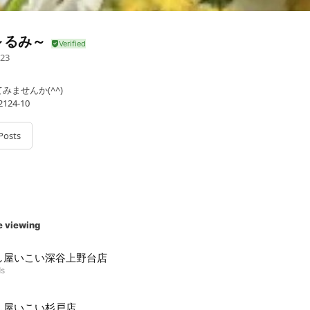
～るみ～
23
ませんか(^^)
24-10
Posts
e viewing
し屋いこい深谷上野台店
ds
し屋いこい杉戸店