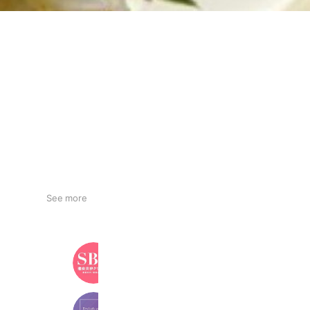
See more
湘南美容クリニック
3,361,412 friends
Eyelash salon ♡mee♡