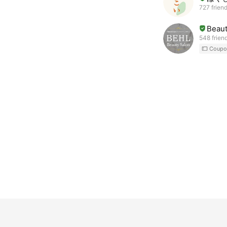
727 frien
Beaut
548 frien
Coupo