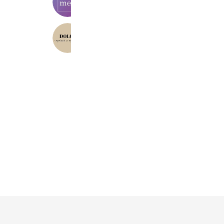
259 friends
Reward card
Dolce 川越店
303 friends