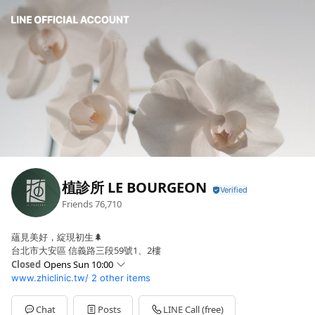
植診所 LE BOURGEON
Friends
76,710
蘊見美好，綻現初生🌲
台北市大安區 信義路三段59號1、2樓
Closed
Opens Sun 10:00
www.zhiclinic.tw/
2 other items
Sun
10:00 - 18:00
Mon
12:00 - 20:00
Tue
10:00 - 18:00
Chat
Posts
LINE Call (free)