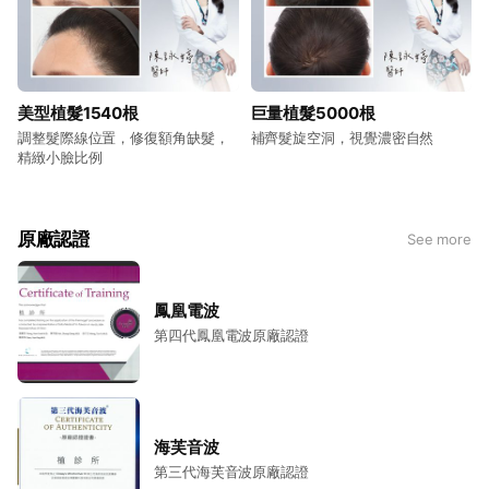
美型植髮1540根
巨量植髮5000根
調整髮際線位置，修復額角缺髮，
補齊髮旋空洞，視覺濃密自然
精緻小臉比例
原廠認證
See more
鳳凰電波
第四代鳳凰電波原廠認證
海芙音波
第三代海芙音波原廠認證