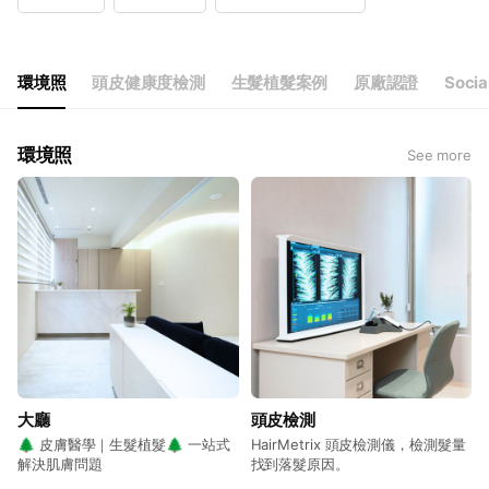
Wed
12:00 - 20:00
Thu
12:00 - 20:00
Fri
12:00 - 20:00
Sat
10:00 - 18:00
環境照
頭皮健康度檢測
生髮植髮案例
原廠認證
Socia
環境照
See more
大廳
頭皮檢測
🌲 皮膚醫學｜生髮植髮🌲 一站式
HairMetrix 頭皮檢測儀，檢測髮量
解決肌膚問題
找到落髮原因。