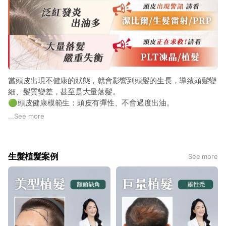
當頭皮出現不健康的狀態，就會影響到頭髮的生長，導致頭髮變
細、髮質變差，甚至是大量落髮。
🟢頭皮健康模範生：頭皮有彈性、不會過度出油。
🟠頭皮出現警訊：頭髮出油、頭皮冒痘、頭皮容易發癢。
...
See more
🔴頭皮正在求救：落髮的面積明顯擴大，發炎的情況日益嚴
重。
生髮植髮案例
See more