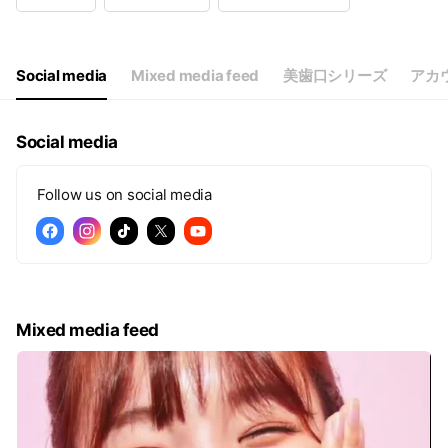
Wed
10:00 - 20:00
Thu
10:00 - 20:00
Fri
10:00 - 20:00
Sat
10:00 - 20:00
Social media
Mixed media feed
美歯口シリーズ
アカ
【定休日】不定休
Social media
Follow us on social media
Mixed media feed