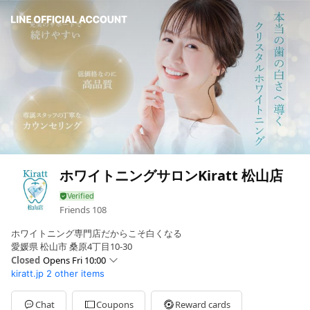
ホワイトニングサロンKiratt 松山店
Friends
108
ホワイトニング専門店だからこそ白くなる
愛媛県 松山市 桑原4丁目10-30
Closed
Opens Fri 10:00
kiratt.jp
2 other items
Sun
10:00 - 20:00
Mon
10:00 - 20:00
Tue
10:00 - 20:00
Chat
Coupons
Reward cards