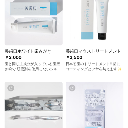
美歯口ホワイト歯みがき
美歯口マウストリートメント
￥2,000
￥2,500
歯と同じ主成分が入っている歯磨
日本初歯のトリートメント‼️ 歯に
き粉で 研磨剤を使用しないシルク
コーティングとツヤを与えます✨
のような 口触りの歯磨き粉になり
ます✨