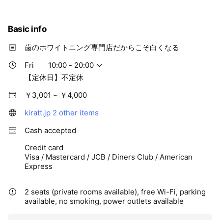
🔵薬剤を使用
🔵痛い・しみる
といった今までのホワイトニングの
Basic info
イメージとは全く違い、
歯のホワイトニング専門店だからこそ白くなる
Fri
10:00 - 20:00
Kirattでは独自の新しい最技術機器を
【定休日】不定休
利用したホワイトニングなので 、
🔴低料金
￥3,001 ~ ￥4,000
🔴短時間・短期間
🔴安心安全
kiratt.jp
2 other items
🔴痛みなし
Cash accepted
という最大のメリットをご提供できます。
Credit card
Visa / Mastercard / JCB / Diners Club / American
また効果としては、
Express
歯を白くする効果以外にも
2 seats (private rooms available), free Wi-Fi, parking
⭐︎口臭予防
available, no smoking, power outlets available
⭐︎虫歯予防
⭐︎歯周病予防