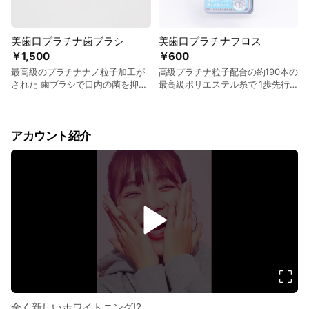
美歯口プラチナ歯ブラシ
美歯口プラチナフロス
￥1,500
￥600
最高級のプラチナナノ粒子加工が
高級プラチナ粒子配合の約190本の
された 歯ブラシで口内の菌を抑制
最高級ポリエステル糸で 1歩先行
します✨
くオーラルケアを体感ください✨
アカウント紹介
v
i
d
e
o
全く新しいホワイトニング⁉️