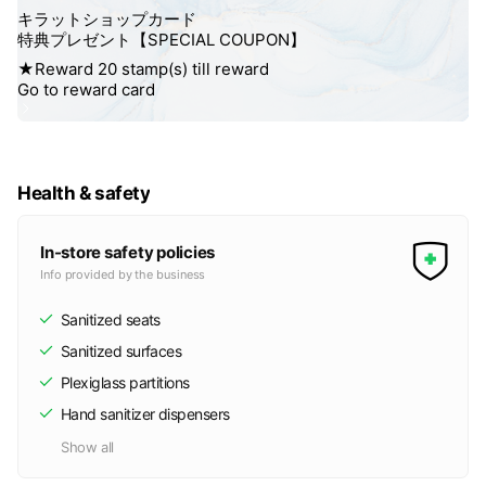
Kirattの『ホワイトニング』では
通常の歯磨きや歯のクリーニングなどでは
落としきれない歯の着色（ステイン）
を綺麗にし、歯を白くします。
Health & safety
歯を削ったりなどはせず
従来のホワイトニングとは全く違い
In-store safety policies
Info provided by the business
『セルフホワイトニング 』といった
Sanitized seats
歯のエナメル質の表面についた汚れを
直接取り除き、コーテイングするといった
Sanitized surfaces
新しいホワイトニングになります✨
Plexiglass partitions
Hand sanitizer dispensers
🔵料金が高い
Show all
🔵時間があまりない