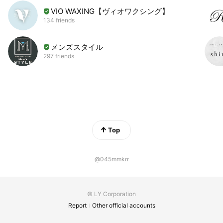
VIO WAXING【ヴィオワクシング】
134 friends
メンズスタイル
297 friends
Top
@045mmkrr
© LY Corporation
Report
Other official accounts