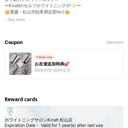
〜Kirattのセルフホワイトニング💎✨〜
👑愛媛・松山市効果満足度No.1👑
...
See more
ホワイトニングサロンKirattは
『ホワイトニング専門店だからこそ白くなる』を
Coupon
See more
コンセプトに全国に歯のホワイトニング専門店を
展開しております💐✨
1-time use
お友達追加特典💕
特に医療級ホワイトニングの
2024.01.01
~
2034.12.31
【クリスタルホワイトニング】では、
歯医者のホワイトニングに近い効果を実現し
たくさんの方から喜びの声を頂いております☺️🎶
Reward cards
本物の白さを日本に‼️をモットーに
多くの方に当店を知って頂き、
美しい白い歯で笑顔になれるライフスタイルを
ご提供できたらと思っております✨