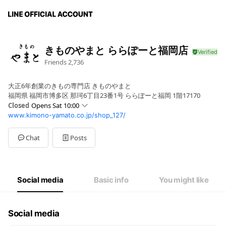
きものやまと ららぽーと福岡店
Friends
2,736
大正6年創業のきもの専門店 きものやまと
福岡県 福岡市博多区 那珂6丁目23番1号 ららぽーと福岡 1階17170
Closed
Opens Sat 10:00
www.kimono-yamato.co.jp/shop_127/
Sun
10:00 - 21:00
Mon
10:00 - 21:00
Tue
10:00 - 21:00
Chat
Posts
Wed
10:00 - 21:00
Thu
10:00 - 21:00
Fri
10:00 - 21:00
Sat
10:00 - 21:00
Social media
Basic info
You might like
Social media