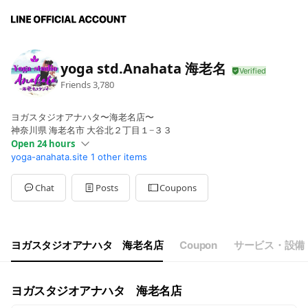
yoga std.Anahata 海老名
Friends
3,780
ヨガスタジオアナハタ〜海老名店〜
神奈川県 海老名市 大谷北２丁目１−３３
Open 24 hours
yoga-anahata.site
1 other items
Sun
00:00 - 00:00
Mon
00:00 - 00:00
Tue
00:00 - 00:00
Chat
Posts
Coupons
Wed
00:00 - 00:00
Thu
00:00 - 00:00
Fri
00:00 - 00:00
Sat
00:00 - 00:00
ヨガスタジオアナハタ 海老名店
Coupon
サービス・設備
ヨガスタジオアナハタ 海老名店