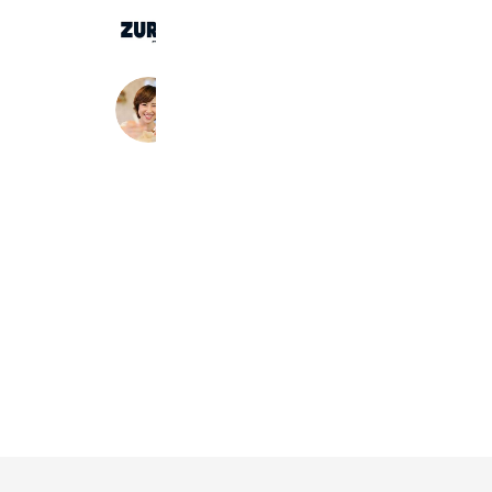
ZURIsol
292 friends
Coupons
Reward card
アロマスクールYou design
264 friends