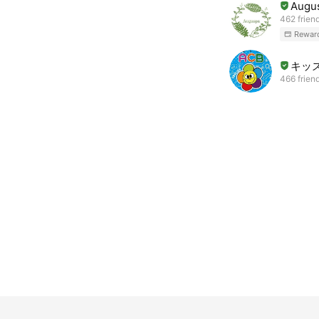
Aug
462 frien
Rewar
キッズ
466 frien