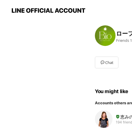
ロー
Friends
1
Chat
You might like
Accounts others ar
恵み
194 frien