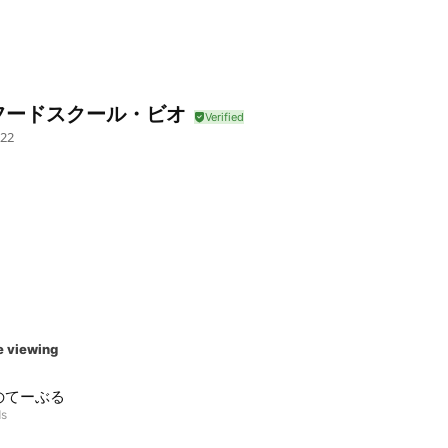
フードスクール・ビオ
22
e viewing
のてーぶる
ds