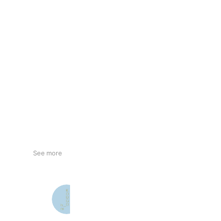
See more
KOUGO_hm
304 friends