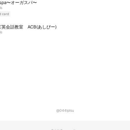
uspa〜オーガスパ〜
ds
d card
英会話教室 ACB(あしびー)
ds
@044lplsu