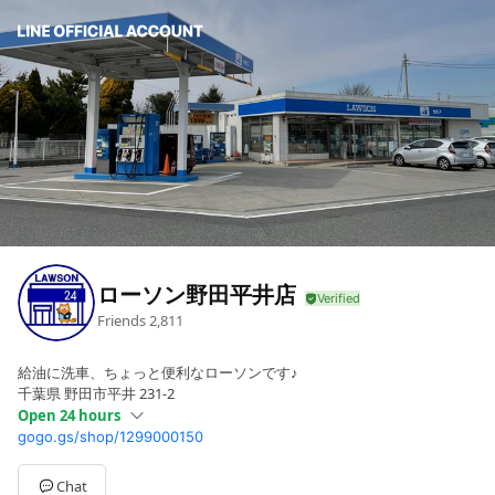
ローソン野田平井店
Friends
2,811
給油に洗車、ちょっと便利なローソンです♪
千葉県 野田市平井 231-2
Open 24 hours
gogo.gs/shop/1299000150
Mon
Open 24 hours
Tue
Open 24 hours
Wed
Open 24 hours
Chat