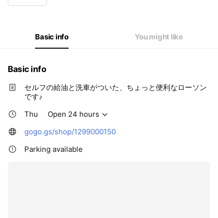
Thu
Open 24 hours
Fri
Open 24 hours
Sat
Open 24 hours
Sun
Open 24 hours
Basic info
You might like
Basic info
セルフの給油と洗車がついた、ちょっと便利なローソン
です♪
Thu
Open 24 hours
gogo.gs/shop/1299000150
Parking available