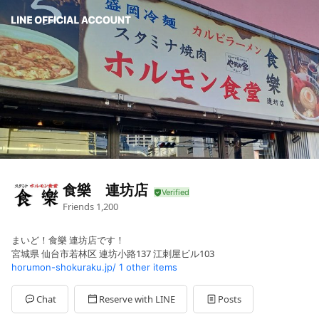
食樂 連坊店
Friends
1,200
まいど！食樂 連坊店です！
宮城県 仙台市若林区 連坊小路137 江刺屋ビル103
horumon-shokuraku.jp/
1 other items
Chat
Reserve with LINE
Posts