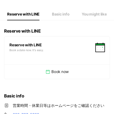
Reserve with LINE
Basic info
You might like
Reserve with LINE
Reserve with LINE
Book a date now. It's easy.
Book now
Basic info
営業時間・休業日等はホームページをご確認ください