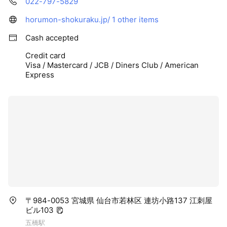
022-797-5829
horumon-shokuraku.jp/
1 other items
Cash accepted
Credit card
Visa / Mastercard / JCB / Diners Club / American
Express
〒984-0053 宮城県 仙台市若林区 連坊小路137 江刺屋
ビル103
五橋駅