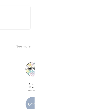
See more
TOPPING
395 friends
Sunnao.tokyo
4,962 friends
mignon
541 friends