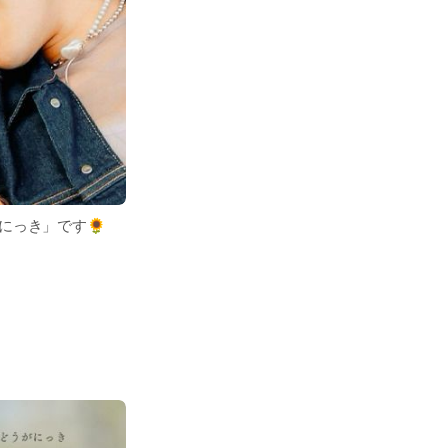
にっき」です🌻
で、何気ない日常を
からお気軽にどう