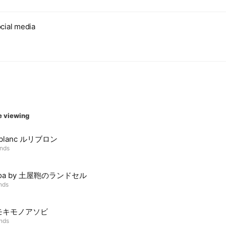
cial media
e viewing
is blanc ルリブロン
ends
soa by 土屋鞄のランドセル
ends
モキモノアソビ
ends