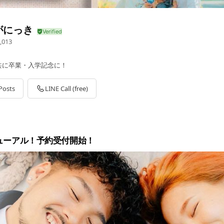
がにっき
,013
共に卒業・入学記念に！
Posts
LINE Call (free)
ューアル！予約受付開始！