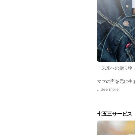
「未来への贈り物
ママの声を元に生
...
See more
お子様の笑い声や
一生の宝物にしま
七五三サービス 
お誕生日や記念日
ぞ！