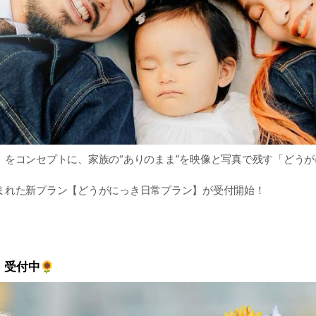
」をコンセプトに、家族の“ありのまま”を映像と写真で残す「どうが
まれた新プラン【どうがにっき日常プラン】が受付開始！
会話も入った「音声つき動画」と、たっぷり50枚以上の「お写真」
せんか？
受付中🌻
、いつもの公園フォトなども大歓迎です。 ご予約・ご相談はトーク