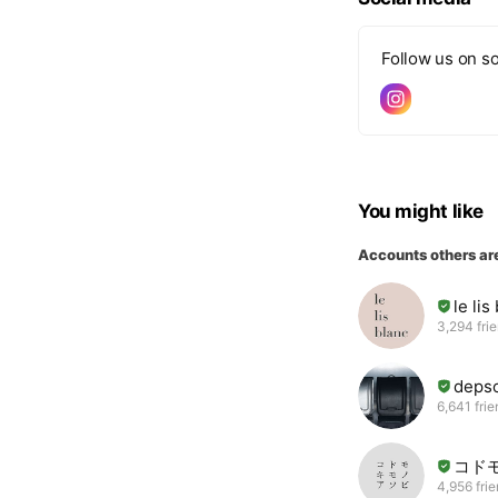
Follow us on so
You might like
Accounts others ar
le l
3,294 fri
dep
6,641 fri
コド
4,956 fri