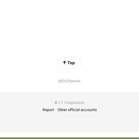
Top
@042tqwwk
© LY Corporation
Report
Other official accounts