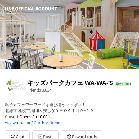
キッズパークカフェ WA-WA-’S
Friends
3,834
親子カフェワーワーズは遊び場がいっぱい！
北海道 札幌市清田区 美しが丘三条６丁目９−２０
Closed
Opens Fri 10:00
wa-wa-s.com/
2 other items
Sun
10:00 - 20:00
Mon
10:00 - 18:00
Tue
10:00 - 18:00
Chat
Posts
Reward cards