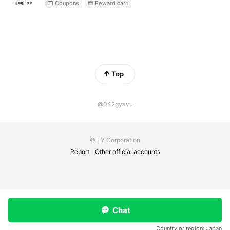
Coupons
Reward card
Top
@042gyavu
© LY Corporation
Report
Other official accounts
Chat
Country or region:
Japan