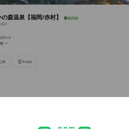
いの森温泉【福岡/赤村】
,837
51-3
00
Call
Posts
日(３月、７月、８月を除く)
- 21:00
日は休館日(３月、７月、８月を除く)
com/