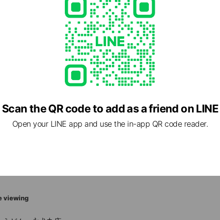
ed
Scan the QR code to add as a friend on LINE
Open your LINE app and use the in-app QR code reader.
1 福岡県 田川郡赤村 赤5251-3
源じいの森」駅
e viewing