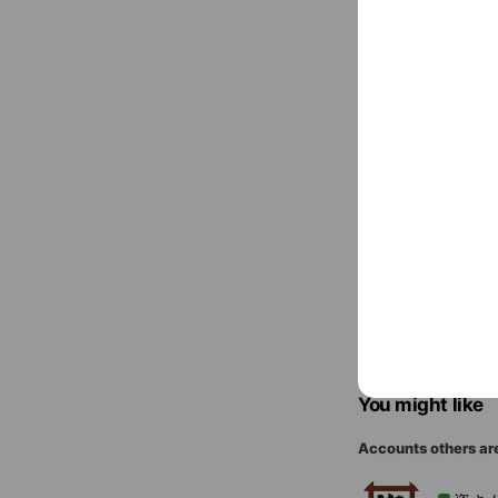
Cash accept
〒824-043
平成筑豊鉄道「
You might like
Accounts others ar