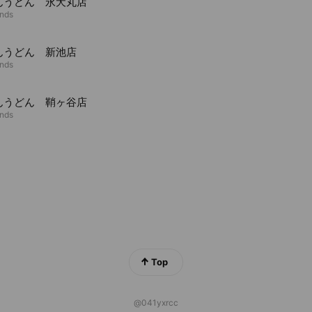
んうどん 永犬丸店
ends
んうどん 新池店
ends
んうどん 鞘ヶ谷店
ends
Top
@041yxrcc