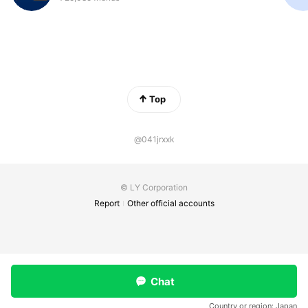
Top
@041jrxxk
© LY Corporation
Report
Other official accounts
Chat
Country or region:
Japan