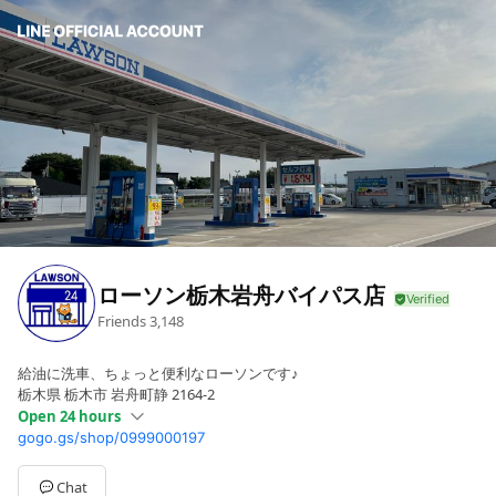
ローソン栃木岩舟バイパス店
Friends
3,148
給油に洗車、ちょっと便利なローソンです♪
栃木県 栃木市 岩舟町静 2164-2
Open 24 hours
gogo.gs/shop/0999000197
Mon
Open 24 hours
Tue
Open 24 hours
Wed
Open 24 hours
Chat