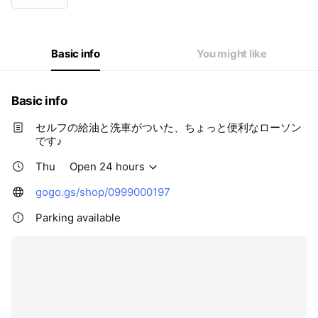
Thu
Open 24 hours
Fri
Open 24 hours
Sat
Open 24 hours
Sun
Open 24 hours
Basic info
You might like
Basic info
セルフの給油と洗車がついた、ちょっと便利なローソン
です♪
Thu
Open 24 hours
gogo.gs/shop/0999000197
Parking available