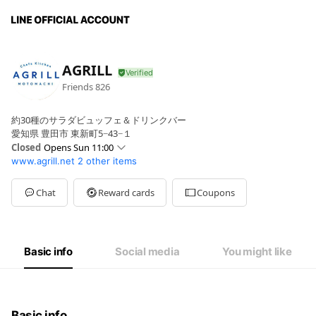
AGRILL
Friends
826
約30種のサラダビュッフェ＆ドリンクバー
愛知県 豊田市 東新町5−43−１
Closed
Opens Sun 11:00
www.agrill.net
2 other items
Sun
11:00 - 21:00
Mon
11:00 - 17:00
Tue
11:00 - 17:00
Chat
Reward cards
Coupons
Wed
11:00 - 17:00
Thu
11:00 - 17:00
Fri
11:00 - 21:00
Sat
11:00 - 21:00
Basic info
Social media
You might like
ディナー営業は金・土・日・祝日のみ
Basic info