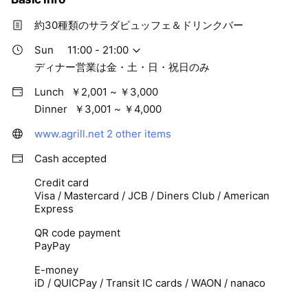
約30種類のサラダビュッフェ＆ドリンクバー
Sun
11:00 - 21:00
ディナー営業は金・土・日・祝日のみ
Lunch
￥2,001 ~ ￥3,000
Dinner
￥3,001 ~ ￥4,000
www.agrill.net
2 other items
Cash accepted
Credit card
Visa / Mastercard / JCB / Diners Club / American
Express
QR code payment
PayPay
E-money
iD / QUICPay / Transit IC cards / WAON / nanaco