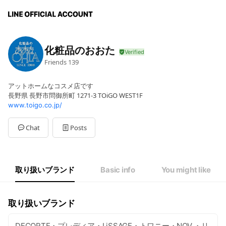
化粧品のおおた
Friends
139
アットホームなコスメ店です
長野県 長野市問御所町 1271-3 TOiGO WEST1F
www.toigo.co.jp/
Chat
Posts
取り扱いブランド
Basic info
You might like
取り扱いブランド
DECORTE・プレディア・LiSSAGE・トワニー・NOV ・リ