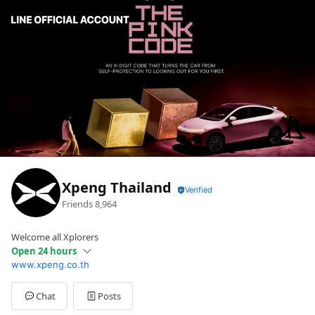
Xpeng Thailand
Friends
8,964
Welcome all Xplorers
Open 24 hours
www.xpeng.co.th
Sun
Open 24 hours
Mon
Open 24 hours
Tue
Open 24 hours
Chat
Posts
Wed
Open 24 hours