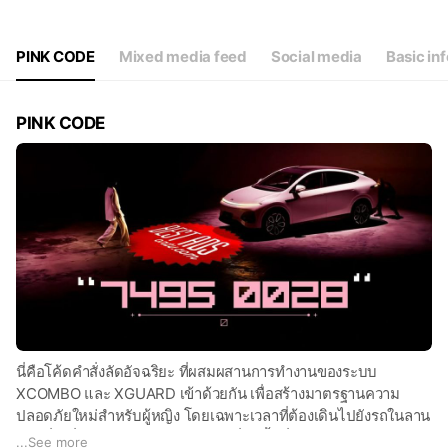
Thu
Open 24 hours
Fri
Open 24 hours
Sat
Open 24 hours
PINK CODE
Mixed media feed
Social media
Basic inf
PINK CODE
นี่คือโค้ดคำสั่งลัดอัจฉริยะ ที่ผสมผสานการทำงานของระบบ
XCOMBO และ XGUARD เข้าด้วยกัน เพื่อสร้างมาตรฐานความ
ปลอดภัยใหม่สำหรับผู้หญิง โดยเฉพาะเวลาที่ต้องเดินไปยังรถในลาน
จอดที่เปลี่ยวหรือมืด... ให้ทุกการขับขี่คือพื้นที่เซฟโซนและสร้าง
...
See more