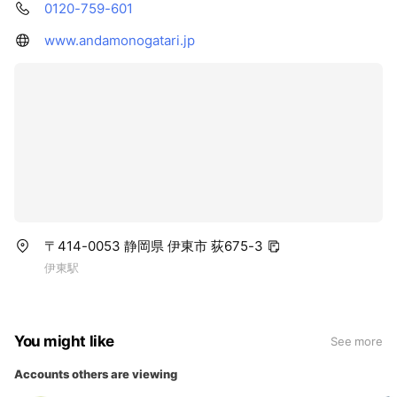
0120-759-601
www.andamonogatari.jp
〒414-0053 静岡県 伊東市 荻675-3
伊東駅
You might like
See more
Accounts others are viewing