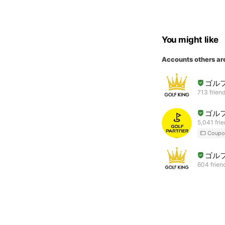
You might like
Accounts others ar
ゴル
713 frien
ゴル
5,041 fri
Coupo
ゴル
604 frien