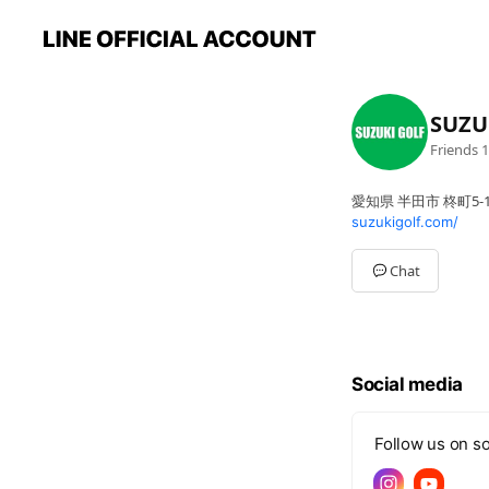
SUZU
Friends
1
愛知県 半田市 柊町5-1
suzukigolf.com/
Chat
Social media
Follow us on so