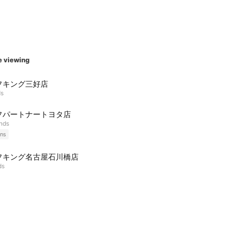
e viewing
フキング三好店
ds
フパートナートヨタ店
ends
ns
フキング名古屋石川橋店
ds