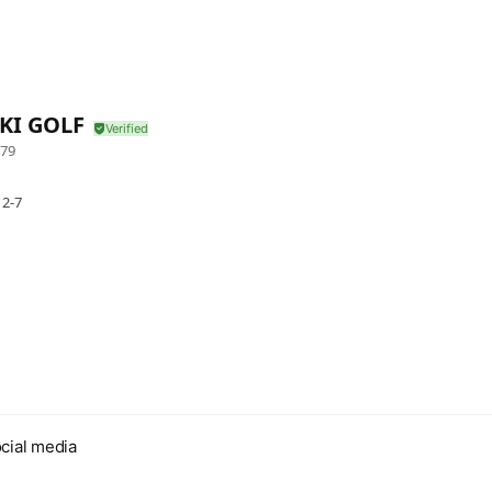
KI GOLF
79
2-7
cial media