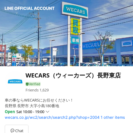
WECARS（ウィーカーズ）長野東店
Friends
1,629
車の事ならWECARSにお任せください！
長野県 長野市 大字小島180番地
Open
Sat 10:00 - 19:00
wecars.co.jp/wc2/search/search2.php?shop=2004
1 other items
Mon
10:00 - 19:00
Tue
10:00 - 19:00
Wed
10:00 - 19:00
Chat