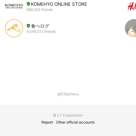
KOMEHYO ONLINE STORE
669,263 friends
食べログ
9,046,512 friends
@036yhwys
© LY Corporation
Report
Other official accounts