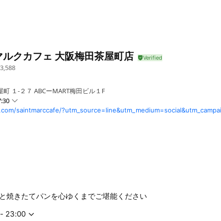
マルクカフェ 大阪梅田茶屋町店
3,588
町 １-２７ ABCーMART梅田ビル１F
:30
.com/saintmarccafe/?utm_source=line&utm_medium=social&utm_campa
と焼きたてパンを心ゆくまでご堪能ください
 - 23:00