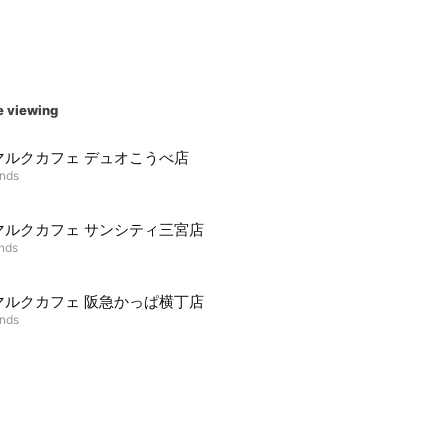
e viewing
マルクカフェ デュオこうべ店
ends
マルクカフェ サンシティ三宮店
ends
マルクカフェ 阪急かっぱ横丁店
ends