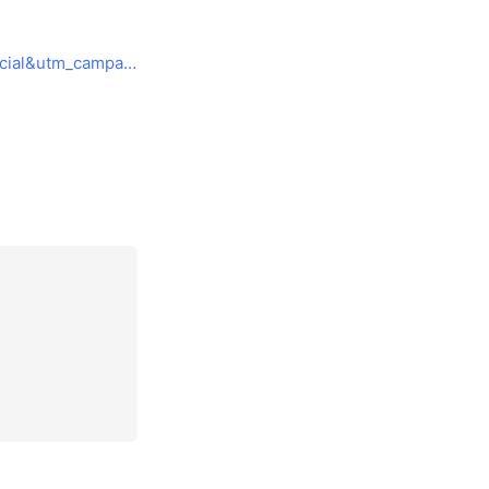
www.saint-marc-hd.com/saintmarccafe/?utm_source=line&utm_medium=social&utm_campaign=2025_line