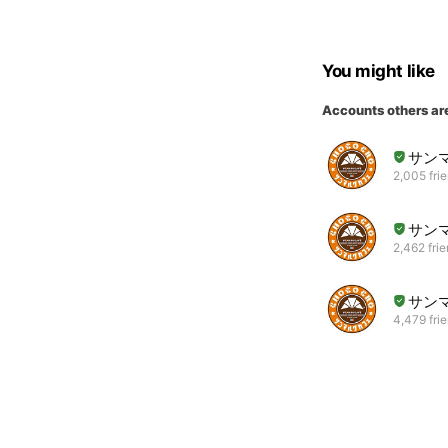
You might like
Accounts others ar
サン
2,005 fri
サン
2,462 fri
サン
4,479 fri