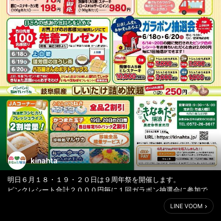
kinahta
明日６月１８・１９・２０日は９周年祭を開催します。
ピンクレシート合計２０００円毎に１回ガラポン抽選会に参加で
きます。
LINE VOOM
また、先着プレゼントやキッチンカーでのボーノポークコロッ
ケ・メンチカツの販売も！！