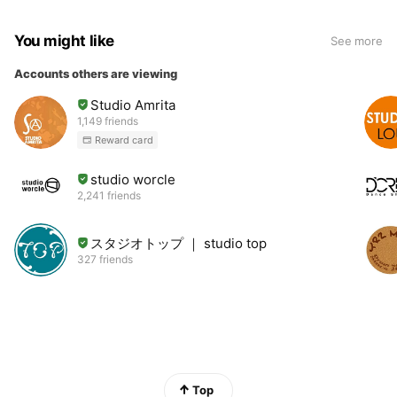
You might like
See more
Accounts others are viewing
Studio Amrita
1,149 friends
Reward card
studio worcle
2,241 friends
スタジオトップ ｜ studio top
327 friends
Top