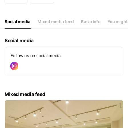
Wed
Open 24 hours
Thu
Open 24 hours
Fri
Open 24 hours
Sat
Open 24 hours
Social media
Mixed media feed
Basic info
You might 
Social media
Follow us on social media
Mixed media feed