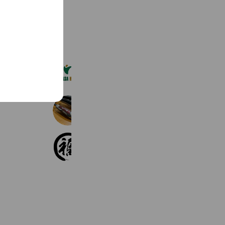
See more
ヤマサハウス
169 friends
CURA
1,389 friends
Reward card
福耳 国分店
234 friends
Book
Coupons