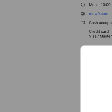
Mon
10:00 
mow9.com
Cash accept
Credit card
Visa / Maste
〒890-005
鹿児島中央駅,