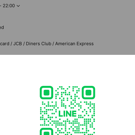
- 22:00
ed
rcard / JCB / Diners Club / American Express
3 鹿児島県 鹿児島市 中央町35-12
 中洲通り電停