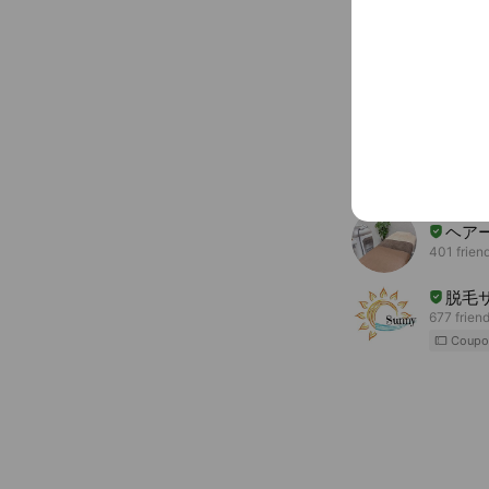
You might like
Accounts others ar
Mr. u
573 frien
ヘア
401 frien
脱毛サ
677 frien
Coupo