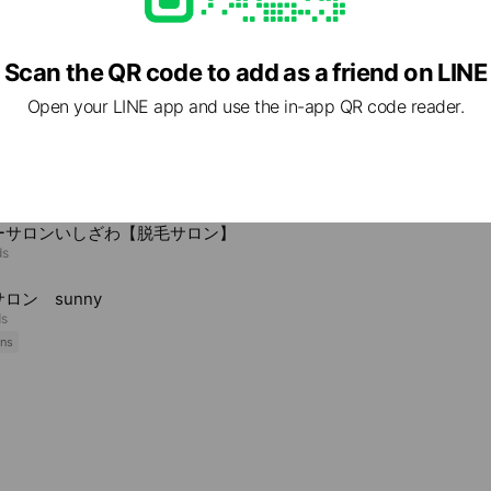
Scan the QR code to add as a friend on LINE
e viewing
Open your LINE app and use the in-app QR code reader.
ncoeur
ds
ーサロンいしざわ【脱毛サロン】
ds
ロン sunny
ds
ns