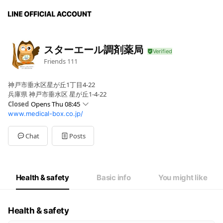
スターエール調剤薬局
Friends
111
神戸市垂水区星が丘1丁目4-22
兵庫県 神戸市垂水区 星が丘1-4-22
Closed
Opens Thu 08:45
www.medical-box.co.jp/
Sun
Closed
Mon
08:45 - 17:00
Tue
08:45 - 17:00
Chat
Posts
Wed
08:45 - 17:00
Thu
08:45 - 17:00
Fri
08:45 - 17:00
Sat
08:45 - 13:00
Health & safety
Basic info
You might like
定休日：日曜日、祝日
Health & safety