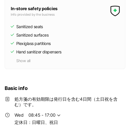
In-store safety policies
Info provided by the business
Sanitized seats
Sanitized surfaces
Plexiglass partitions
Hand sanitizer dispensers
Show all
Basic info
処方箋の有効期限は発行日を含む4日間（土日祝を含
む）です。
Wed
08:45 - 17:00
定休日：日曜日、祝日