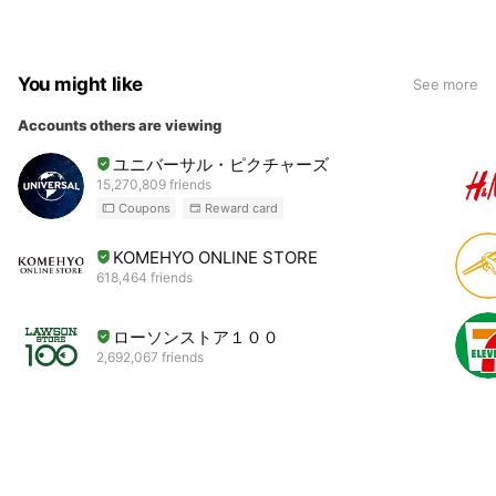
You might like
See more
Accounts others are viewing
ユニバーサル・ピクチャーズ
15,270,809 friends
Coupons
Reward card
KOMEHYO ONLINE STORE
618,464 friends
ローソンストア１００
2,692,067 friends