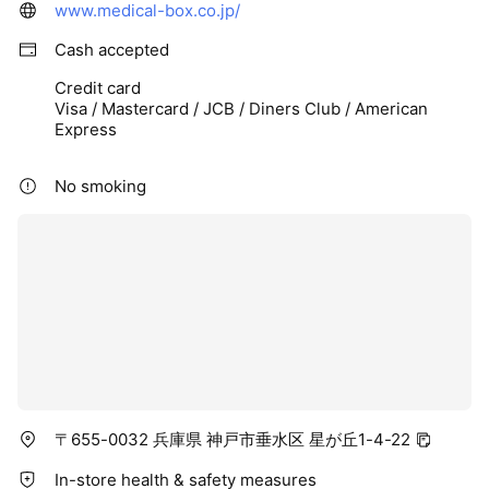
www.medical-box.co.jp/
Cash accepted
Credit card
Visa / Mastercard / JCB / Diners Club / American
Express
No smoking
〒655-0032 兵庫県 神戸市垂水区 星が丘1-4-22
In-store health & safety measures