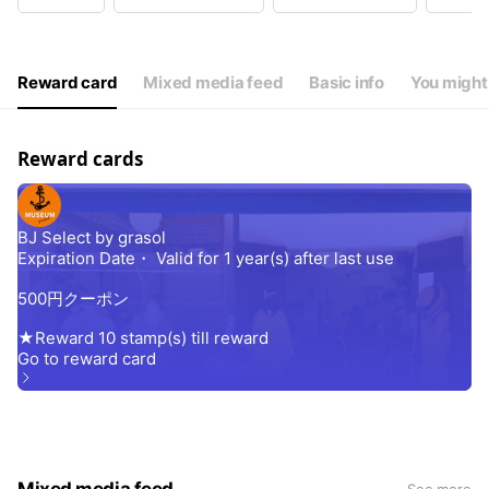
Wed
11:00 - 19:00
Thu
11:00 - 19:00
Fri
11:00 - 19:00
Sat
11:00 - 19:00
Reward card
Mixed media feed
Basic info
You might 
お盆・お正月を除く
Reward cards