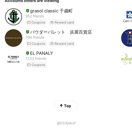
Accounts others are viewing
grasol classic 千歳町
952 friends
Coupons
Reward card
パウダーパレット 浜屋百貨店
764 friends
Coupons
Reward card
EL PANALY
1,133 friends
Coupons
Top
@033jekzf