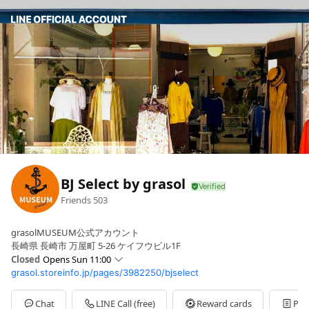
BJ Select by grasol
Friends
503
grasolMUSEUM公式アカウント
長崎県 長崎市 万屋町 5-26 ケイフウビル1F
Closed
Opens Sun 11:00
grasol.storeinfo.jp/pages/3982250/bjselect
Sun
11:00 - 19:00
Mon
11:00 - 19:00
Tue
11:00 - 19:00
Chat
LINE Call (free)
Reward cards
Pos