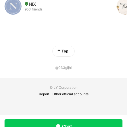
NIX
953 friends
Top
@033gljhi
© LY Corporation
Report
Other official accounts
Chat