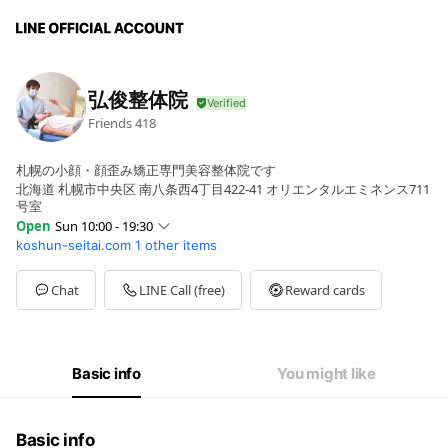
弘俊整体院
Friends
418
札幌の小顔・顔歪み矯正専門美容整体院です
北海道 札幌市中央区 南八条西4丁目422-41 オリエンタルエミネンス711
号室
Open
Sun 10:00 - 19:30
koshun-seitai.com
1 other items
Sun
10:00 - 19:30
Mon
10:00 - 19:30
Tue
00:00 - 00:00
Chat
LINE Call (free)
Reward cards
Wed
10:00 - 19:30
Thu
10:00 - 19:30
Fri
10:00 - 19:30
Sat
10:00 - 17:00
Basic info
You might like
火曜・祝日は定休日、不定休あり
Basic info