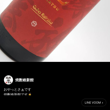
焼酎維新館
おやっとさぁです
焼酎維新館です🙇‍♂️
LINE VOOM
本日より東酒造さんの
「克 豪放磊落(かつごうほうらいらく)」が発売です✨