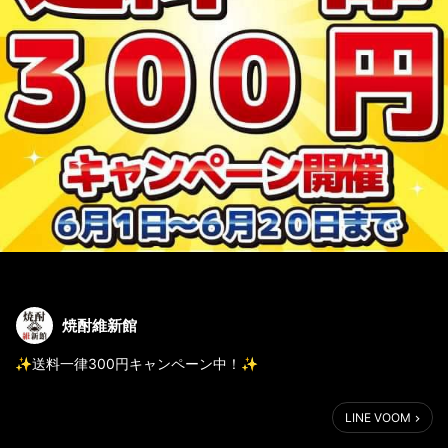
焼酎維新館
✨送料一律300円キャンペーン中！✨
日頃の感謝を込めて…
LINE VOOM
コロナ過でなかなか会いに行けない父の日、
焼酎の贈りものはいかがでしょう❗️😊