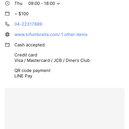
Thu
09:00 - 18:00
~ $100
04-22317689
www.tcfumbrella.com/
1 other items
Cash accepted
Credit card
Visa / Mastercard / JCB / Diners Club
QR code payment
LINE Pay