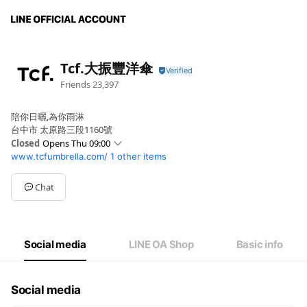
Tcf.大振豐洋傘
Friends
23,397
陪你日曬,為你雨淋
台中市 太原路三段1160號
Closed
Opens Thu 09:00
www.tcfumbrella.com/
1 other items
Sun
09:00 - 18:00
Mon
09:00 - 18:00
Tue
09:00 - 18:00
Chat
Wed
09:00 - 18:00
Thu
09:00 - 18:00
Fri
09:00 - 18:00
Sat
09:00 - 18:00
Social media
LINE OA Shop
Basic info
Social media