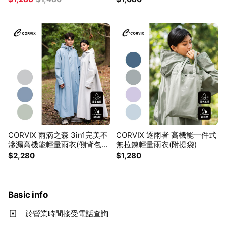
CORVIX 雨滴之森 3in1完美不
CORVIX 逐雨者 高機能一件式
滲漏高機能輕量雨衣(側背包收
無拉錬輕量雨衣(附提袋)
納)
$2,280
$1,280
Basic info
於營業時間接受電話查詢