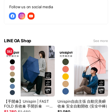
Follow us on social media
LINE OA Shop
See more
O
n
s
a
l
e
【手開傘】Unispin | FAST
Unispin自由主張 自動完美瞬
FOLD 疾收傘 手開折傘 一鍵
收傘 安全自動開收 (安全中棒)
自動收傘
$1,280
$1,480
$1,080