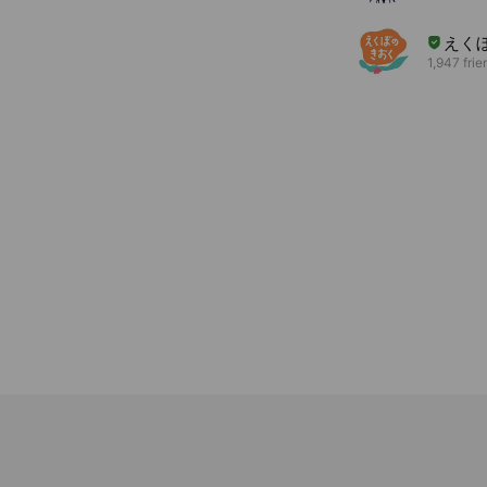
えく
1,947 frie