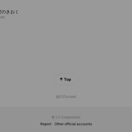
ぼのきおく
nds
Top
@031uzaad
© LY Corporation
Report
Other official accounts