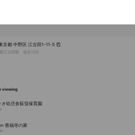
 東京都 中野区 江古田1-11-5
新江古田駅 徒歩13分
e viewing
キオ幼児舎荻窪保育園
ds
oon 善福寺の家
ds