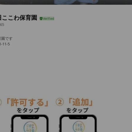
田ここわ保育園
65
育園です
11-5