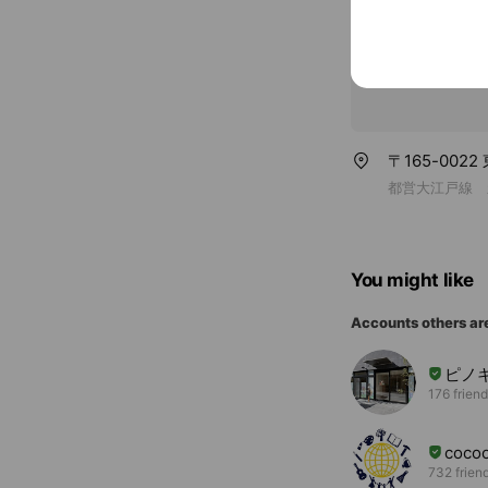
〒165-0022
都営大江戸線 
You might like
Accounts others ar
ピノ
176 frien
coc
732 frien