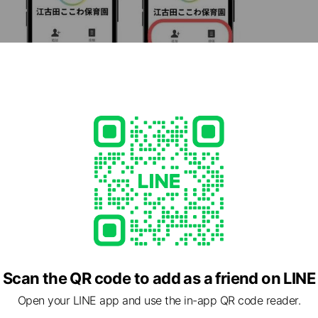
登録」ができます
育てサポートあります！
Scan the QR code to add as a friend on LINE
Open your LINE app and use the in-app QR code reader.