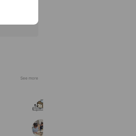
See more
リトルシェフクッキング
1,256 friends
Coupons
西武こども囲碁教室
288 friends